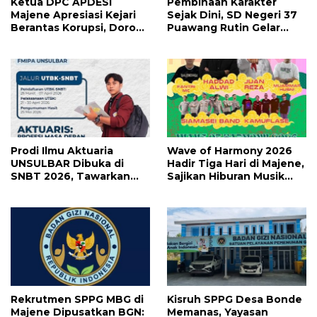
Ketua DPC APDESI
Pembinaan Karakter
Majene Apresiasi Kejari
Sejak Dini, SD Negeri 37
Berantas Korupsi, Dorong
Puawang Rutin Gelar
Penegakan Hukum
Shalat Duha dan Tilawah
Tanpa Tebang Pilih
Al-Qur’an
Prodi Ilmu Aktuaria
Wave of Harmony 2026
UNSULBAR Dibuka di
Hadir Tiga Hari di Majene,
SNBT 2026, Tawarkan
Sajikan Hiburan Musik
Prospek Karier Bergaji
Lebih Maksimal
Tinggi
Rekrutmen SPPG MBG di
Kisruh SPPG Desa Bonde
Majene Dipusatkan BGN:
Memanas, Yayasan