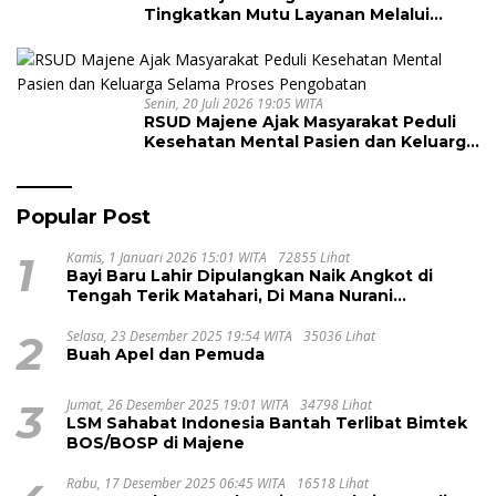
Tingkatkan Mutu Layanan Melalui
Penerapan Standar Pelayanan
Senin, 20 Juli 2026 19:05 WITA
RSUD Majene Ajak Masyarakat Peduli
Kesehatan Mental Pasien dan Keluarga
Selama Proses Pengobatan
Popular Post
1
Kamis, 1 Januari 2026 15:01 WITA
72855 Lihat
Bayi Baru Lahir Dipulangkan Naik Angkot di
Tengah Terik Matahari, Di Mana Nurani
Pelayanan RSUD Majene?
2
Selasa, 23 Desember 2025 19:54 WITA
35036 Lihat
Buah Apel dan Pemuda
3
Jumat, 26 Desember 2025 19:01 WITA
34798 Lihat
LSM Sahabat Indonesia Bantah Terlibat Bimtek
BOS/BOSP di Majene
Rabu, 17 Desember 2025 06:45 WITA
16518 Lihat