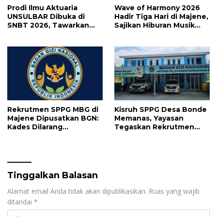
Prodi Ilmu Aktuaria
Wave of Harmony 2026
UNSULBAR Dibuka di
Hadir Tiga Hari di Majene,
SNBT 2026, Tawarkan
Sajikan Hiburan Musik
Prospek Karier Bergaji
Lebih Maksimal
Tinggi
Rekrutmen SPPG MBG di
Kisruh SPPG Desa Bonde
Majene Dipusatkan BGN:
Memanas, Yayasan
Kades Dilarang
Tegaskan Rekrutmen
Intervensi, Prioritaskan
Relawan Sesuai Regulasi
Warga Lokal
Tinggalkan Balasan
Alamat email Anda tidak akan dipublikasikan.
Ruas yang wajib
ditandai
*