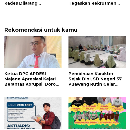
Kades Dilarang
Tegaskan Rekrutmen
Intervensi, Prioritaskan
Relawan Sesuai Regulasi
Warga Lokal
Rekomendasi untuk kamu
Ketua DPC APDESI
Pembinaan Karakter
Majene Apresiasi Kejari
Sejak Dini, SD Negeri 37
Berantas Korupsi, Dorong
Puawang Rutin Gelar
Penegakan Hukum
Shalat Duha dan Tilawah
Tanpa Tebang Pilih
Al-Qur’an