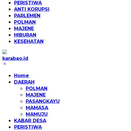
PERISTIWA
ANTI KORUPSI
PARLEMEN
POLMAN
MAJENE
HIBURAN
KESEHATAN
karabao.id
Tegas
dan
Home
Tajam
DAERAH
POLMAN
MAJENE
PASANGKAYU
MAMASA
MAMUJU
KABAR DESA
PERISTIWA