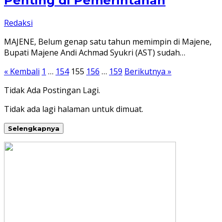
Penting di Pemerintahan
Redaksi
MAJENE, Belum genap satu tahun memimpin di Majene,
Bupati Majene Andi Achmad Syukri (AST) sudah…
Paginasi
« Kembali
1
…
154
155
156
…
159
Berikutnya »
pos
Tidak Ada Postingan Lagi.
Tidak ada lagi halaman untuk dimuat.
Selengkapnya