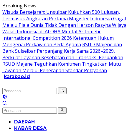
Langsung
Breaking News
ke
Wisuda Bersejarah: Unsulbar Kukuhkan 500 Lulusan,
konten
Termasuk Angkatan Pertama Magister
Indonesia Gagal
Melaju Piala Dunia Tidak Dengan Herson Rasyha Wijaya
Wakili Indonesia di ALOHA Mental Arithmetic
International Competition 2026
Ketentuan Hukum
Mengenai Perkawinan Beda Agama
RSUD Majene dan
Bank Sulselbar Perpanjang Kerja Sama 2026–2029,
Perkuat Layanan Kesehatan dan Transaksi Perbankan
RSUD Majene Teguhkan Komitmen Tingkatkan Mutu
Layanan Melalui Penerapan Standar Pelayanan
karabao.id
Tegas
dan
Tajam
DAERAH
KABAR DESA