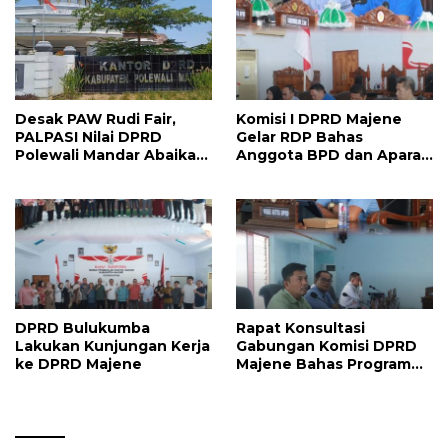
Strategis
Desak PAW Rudi Fair,
Komisi I DPRD Majene
PALPASI Nilai DPRD
Gelar RDP Bahas
Polewali Mandar Abaikan
Anggota BPD dan Aparat
Keputusan Resmi
Desa Lulus PPPK
Perindo
DPRD Bulukumba
Rapat Konsultasi
Lakukan Kunjungan Kerja
Gabungan Komisi DPRD
ke DPRD Majene
Majene Bahas Program
Kerja dan Penguatan
Kinerja