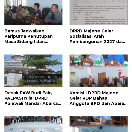
Bamus Jadwalkan
DPRD Majene Gelar
Paripurna Penutupan
Sosialisasi Arah
Masa Sidang I dan
Pembangunan 2027 dan
Pembukaan Masa Sidang
Kamus Usulan Pokok
II 2026, DPRD Majene
Pikiran
Siapkan Agenda
Strategis
Desak PAW Rudi Fair,
Komisi I DPRD Majene
PALPASI Nilai DPRD
Gelar RDP Bahas
Polewali Mandar Abaikan
Anggota BPD dan Aparat
Keputusan Resmi
Desa Lulus PPPK
Perindo