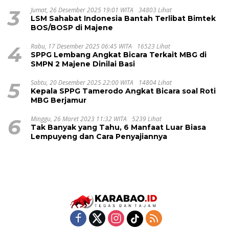
3
Jumat, 26 Desember 2025 19:01 WITA
34803 Lihat
LSM Sahabat Indonesia Bantah Terlibat Bimtek
BOS/BOSP di Majene
4
Rabu, 17 Desember 2025 06:45 WITA
16523 Lihat
SPPG Lembang Angkat Bicara Terkait MBG di
SMPN 2 Majene Dinilai Basi
5
Sabtu, 20 Desember 2025 22:00 WITA
14804 Lihat
Kepala SPPG Tamerodo Angkat Bicara soal Roti
MBG Berjamur
6
Minggu, 26 Maret 2023 11:32 WITA
5239 Lihat
Tak Banyak yang Tahu, 6 Manfaat Luar Biasa
Lempuyeng dan Cara Penyajiannya