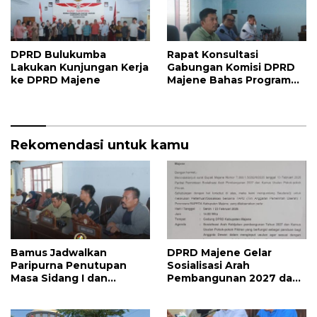
DPRD Bulukumba
Rapat Konsultasi
Lakukan Kunjungan Kerja
Gabungan Komisi DPRD
ke DPRD Majene
Majene Bahas Program
Kerja dan Penguatan
Kinerja
Rekomendasi untuk kamu
Bamus Jadwalkan
DPRD Majene Gelar
Paripurna Penutupan
Sosialisasi Arah
Masa Sidang I dan
Pembangunan 2027 dan
Pembukaan Masa Sidang
Kamus Usulan Pokok
II 2026, DPRD Majene
Pikiran
Siapkan Agenda