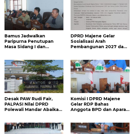
Bamus Jadwalkan
DPRD Majene Gelar
Paripurna Penutupan
Sosialisasi Arah
Masa Sidang I dan
Pembangunan 2027 dan
Pembukaan Masa Sidang
Kamus Usulan Pokok
II 2026, DPRD Majene
Pikiran
Siapkan Agenda
Strategis
Desak PAW Rudi Fair,
Komisi I DPRD Majene
PALPASI Nilai DPRD
Gelar RDP Bahas
Polewali Mandar Abaikan
Anggota BPD dan Aparat
Keputusan Resmi
Desa Lulus PPPK
Perindo