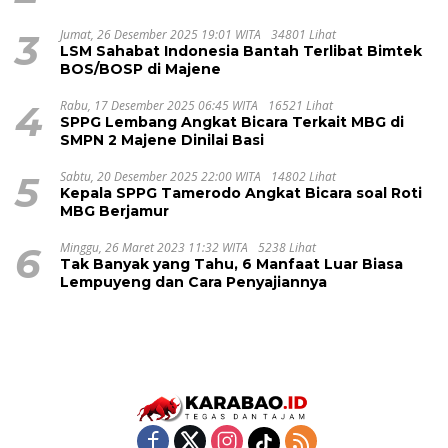
3
Jumat, 26 Desember 2025 19:01 WITA
34801 Lihat
LSM Sahabat Indonesia Bantah Terlibat Bimtek
BOS/BOSP di Majene
4
Rabu, 17 Desember 2025 06:45 WITA
16521 Lihat
SPPG Lembang Angkat Bicara Terkait MBG di
SMPN 2 Majene Dinilai Basi
5
Sabtu, 20 Desember 2025 22:00 WITA
14802 Lihat
Kepala SPPG Tamerodo Angkat Bicara soal Roti
MBG Berjamur
6
Minggu, 26 Maret 2023 11:32 WITA
5238 Lihat
Tak Banyak yang Tahu, 6 Manfaat Luar Biasa
Lempuyeng dan Cara Penyajiannya