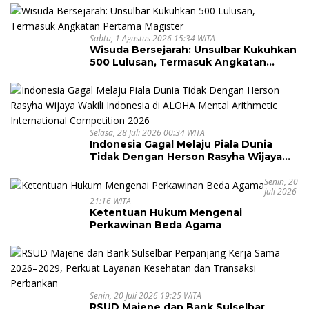
Sabtu, 1 Agustus 2026 15:34 WITA
Wisuda Bersejarah: Unsulbar Kukuhkan
500 Lulusan, Termasuk Angkatan
Pertama Magister
Selasa, 28 Juli 2026 00:34 WITA
Indonesia Gagal Melaju Piala Dunia
Tidak Dengan Herson Rasyha Wijaya
Wakili Indonesia di ALOHA Mental
Arithmetic International Competition
Senin, 20
Juli 2026
2026
21:16 WITA
Ketentuan Hukum Mengenai
Perkawinan Beda Agama
Senin, 20 Juli 2026 19:25 WITA
RSUD Majene dan Bank Sulselbar