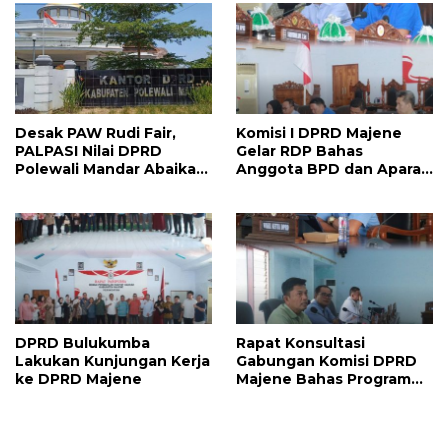
Siapkan Agenda
Strategis
Desak PAW Rudi Fair,
Komisi I DPRD Majene
PALPASI Nilai DPRD
Gelar RDP Bahas
Polewali Mandar Abaikan
Anggota BPD dan Aparat
Keputusan Resmi
Desa Lulus PPPK
Perindo
DPRD Bulukumba
Rapat Konsultasi
Lakukan Kunjungan Kerja
Gabungan Komisi DPRD
ke DPRD Majene
Majene Bahas Program
Kerja dan Penguatan
Kinerja