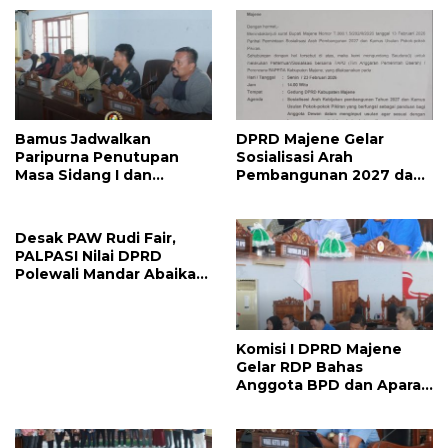
Bamus Jadwalkan
DPRD Majene Gelar
Paripurna Penutupan
Sosialisasi Arah
Masa Sidang I dan
Pembangunan 2027 dan
Pembukaan Masa Sidang
Kamus Usulan Pokok
II 2026, DPRD Majene
Pikiran
Siapkan Agenda
Desak PAW Rudi Fair,
Strategis
PALPASI Nilai DPRD
Polewali Mandar Abaikan
Keputusan Resmi
Perindo
Komisi I DPRD Majene
Gelar RDP Bahas
Anggota BPD dan Aparat
Desa Lulus PPPK