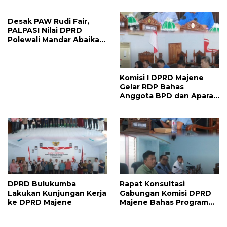
II 2026, DPRD Majene
Pikiran
Siapkan Agenda
Desak PAW Rudi Fair,
Strategis
PALPASI Nilai DPRD
Polewali Mandar Abaikan
Keputusan Resmi
Perindo
Komisi I DPRD Majene
Gelar RDP Bahas
Anggota BPD dan Aparat
Desa Lulus PPPK
DPRD Bulukumba
Rapat Konsultasi
Lakukan Kunjungan Kerja
Gabungan Komisi DPRD
ke DPRD Majene
Majene Bahas Program
Kerja dan Penguatan
Kinerja