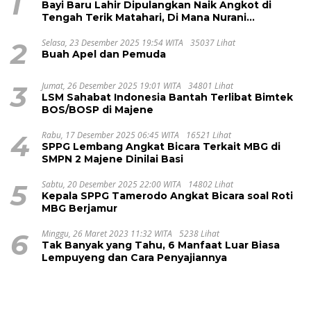
1
Bayi Baru Lahir Dipulangkan Naik Angkot di
Tengah Terik Matahari, Di Mana Nurani
Pelayanan RSUD Majene?
2
Selasa, 23 Desember 2025 19:54 WITA
35037 Lihat
Buah Apel dan Pemuda
3
Jumat, 26 Desember 2025 19:01 WITA
34801 Lihat
LSM Sahabat Indonesia Bantah Terlibat Bimtek
BOS/BOSP di Majene
4
Rabu, 17 Desember 2025 06:45 WITA
16521 Lihat
SPPG Lembang Angkat Bicara Terkait MBG di
SMPN 2 Majene Dinilai Basi
5
Sabtu, 20 Desember 2025 22:00 WITA
14802 Lihat
Kepala SPPG Tamerodo Angkat Bicara soal Roti
MBG Berjamur
6
Minggu, 26 Maret 2023 11:32 WITA
5238 Lihat
Tak Banyak yang Tahu, 6 Manfaat Luar Biasa
Lempuyeng dan Cara Penyajiannya