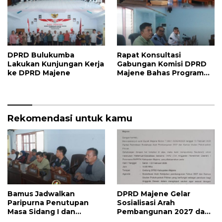
DPRD Bulukumba
Rapat Konsultasi
Lakukan Kunjungan Kerja
Gabungan Komisi DPRD
ke DPRD Majene
Majene Bahas Program
Kerja dan Penguatan
Kinerja
Rekomendasi untuk kamu
Bamus Jadwalkan
DPRD Majene Gelar
Paripurna Penutupan
Sosialisasi Arah
Masa Sidang I dan
Pembangunan 2027 dan
Pembukaan Masa Sidang
Kamus Usulan Pokok