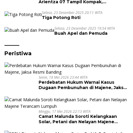
Arientza 07 Tampil Kompak,
Semarakkan Halal Bi Halal dengan
Nuansa Kebersamaan
Selasa, 23 Desember 2025 20:11 WITA
Tiga Potong Roti
Selasa, 23 Desember 2025 19:54 WITA
Buah Apel dan Pemuda
Peristiwa
Senin, 18 Mei 2026 23:44 WITA
Perdebatan Hukum Warnai Kasus
Dugaan Pembunuhan di Majene, Jaksa
Resmi Banding
Minggu, 17 Mei 2026 22:13 WITA
Camat Malunda Soroti Kelangkaan
Solar, Petani dan Nelayan Majene
Terancam Lumpuh