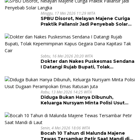
Minggu, 17 Mei 2026 11:29 WITA
SPBU Disorot, Nelayan Majene Curiga
Praktik Pallansir Jadi Penyebab Solar
Langka
Sabtu, 16 Mei 2026 20:20 WITA
Dokter dan Nakes Puskesmas Sendana
I Datangi Rujab Bupati, Tolak
Kepemimpinan Kapus Gegara Dana
Kapitasi Tak Cair
Rabu, 13 Mei 2026 14:25 WITA
Diduga Bukan Hanya Dibunuh,
Keluarga Nursyam Minta Polisi Usut
Dugaan Perampokan Emas Ratusan
Juta
Senin, 4 Mei 2026 18:06 WITA
Bocah 10 Tahun di Malunda Majene
Tewas Tersambar Petir Saat Mandi di