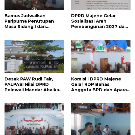
Bamus Jadwalkan
DPRD Majene Gelar
Paripurna Penutupan
Sosialisasi Arah
Masa Sidang I dan
Pembangunan 2027 dan
Pembukaan Masa Sidang
Kamus Usulan Pokok
II 2026, DPRD Majene
Pikiran
Siapkan Agenda
Strategis
Desak PAW Rudi Fair,
Komisi I DPRD Majene
PALPASI Nilai DPRD
Gelar RDP Bahas
Polewali Mandar Abaikan
Anggota BPD dan Aparat
Keputusan Resmi
Desa Lulus PPPK
Perindo