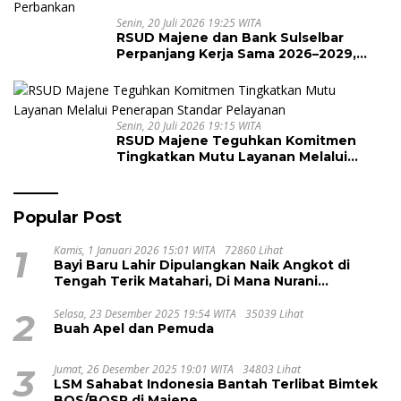
Senin, 20 Juli 2026 19:25 WITA
RSUD Majene dan Bank Sulselbar
Perpanjang Kerja Sama 2026–2029,
Perkuat Layanan Kesehatan dan
Transaksi Perbankan
Senin, 20 Juli 2026 19:15 WITA
RSUD Majene Teguhkan Komitmen
Tingkatkan Mutu Layanan Melalui
Penerapan Standar Pelayanan
Popular Post
1
Kamis, 1 Januari 2026 15:01 WITA
72860 Lihat
Bayi Baru Lahir Dipulangkan Naik Angkot di
Tengah Terik Matahari, Di Mana Nurani
Pelayanan RSUD Majene?
2
Selasa, 23 Desember 2025 19:54 WITA
35039 Lihat
Buah Apel dan Pemuda
3
Jumat, 26 Desember 2025 19:01 WITA
34803 Lihat
LSM Sahabat Indonesia Bantah Terlibat Bimtek
BOS/BOSP di Majene