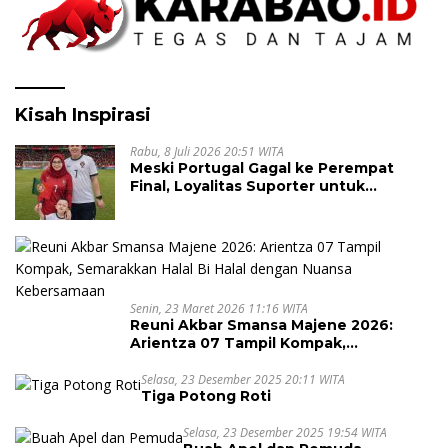
Kisah Inspirasi
Rabu, 8 Juli 2026 20:51 WITA
Meski Portugal Gagal ke Perempat
Final, Loyalitas Suporter untuk
Cristiano Ronaldo Tak Pernah Pudar
Senin, 23 Maret 2026 11:16 WITA
Reuni Akbar Smansa Majene 2026:
Arientza 07 Tampil Kompak,
Semarakkan Halal Bi Halal dengan
Nuansa Kebersamaan
Selasa, 23 Desember 2025 20:11 WITA
Tiga Potong Roti
Selasa, 23 Desember 2025 19:54 WITA