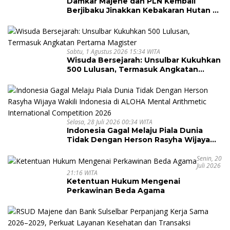
Damkar Majene dan PLN Kembali
Berjibaku Jinakkan Kebakaran Hutan di
Malunda, Api Dekati Jaringan Listrik
Sabtu, 1 Agustus 2026 15:34 WITA
Wisuda Bersejarah: Unsulbar Kukuhkan
500 Lulusan, Termasuk Angkatan
Pertama Magister
Selasa, 28 Juli 2026 00:34 WITA
Indonesia Gagal Melaju Piala Dunia
Tidak Dengan Herson Rasyha Wijaya
Wakili Indonesia di ALOHA Mental
Arithmetic International Competition
Senin, 20
Juli 2026
2026
21:16 WITA
Ketentuan Hukum Mengenai
Perkawinan Beda Agama