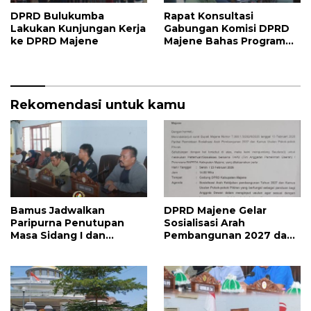
DPRD Bulukumba
Rapat Konsultasi
Lakukan Kunjungan Kerja
Gabungan Komisi DPRD
ke DPRD Majene
Majene Bahas Program
Kerja dan Penguatan
Kinerja
Rekomendasi untuk kamu
Bamus Jadwalkan
DPRD Majene Gelar
Paripurna Penutupan
Sosialisasi Arah
Masa Sidang I dan
Pembangunan 2027 dan
Pembukaan Masa Sidang
Kamus Usulan Pokok
II 2026, DPRD Majene
Pikiran
Siapkan Agenda
Strategis