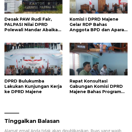
Desak PAW Rudi Fair,
Komisi I DPRD Majene
PALPASI Nilai DPRD
Gelar RDP Bahas
Polewali Mandar Abaikan
Anggota BPD dan Aparat
Keputusan Resmi
Desa Lulus PPPK
Perindo
DPRD Bulukumba
Rapat Konsultasi
Lakukan Kunjungan Kerja
Gabungan Komisi DPRD
ke DPRD Majene
Majene Bahas Program
Kerja dan Penguatan
Kinerja
Tinggalkan Balasan
Alamat email Anda tidak akan dipublikasikan.
Ruas yang wajib