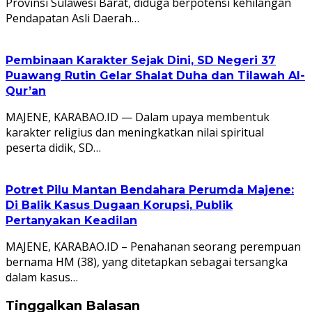
Provinsi Sulawesi Barat, diduga berpotensi kehilangan
Pendapatan Asli Daerah…
Pembinaan Karakter Sejak Dini, SD Negeri 37
Puawang Rutin Gelar Shalat Duha dan Tilawah Al-
Qur’an
MAJENE, KARABAO.ID — Dalam upaya membentuk
karakter religius dan meningkatkan nilai spiritual
peserta didik, SD…
Potret Pilu Mantan Bendahara Perumda Majene:
Di Balik Kasus Dugaan Korupsi, Publik
Pertanyakan Keadilan
MAJENE, KARABAO.ID – Penahanan seorang perempuan
bernama HM (38), yang ditetapkan sebagai tersangka
dalam kasus…
Tinggalkan Balasan