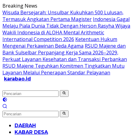
Langsung
Breaking News
ke
Wisuda Bersejarah: Unsulbar Kukuhkan 500 Lulusan,
konten
Termasuk Angkatan Pertama Magister
Indonesia Gagal
Melaju Piala Dunia Tidak Dengan Herson Rasyha Wijaya
Wakili Indonesia di ALOHA Mental Arithmetic
International Competition 2026
Ketentuan Hukum
Mengenai Perkawinan Beda Agama
RSUD Majene dan
Bank Sulselbar Perpanjang Kerja Sama 2026–2029,
Perkuat Layanan Kesehatan dan Transaksi Perbankan
RSUD Majene Teguhkan Komitmen Tingkatkan Mutu
Layanan Melalui Penerapan Standar Pelayanan
karabao.id
Tegas
dan
Tajam
DAERAH
KABAR DESA